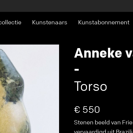
ollectie
Kunstenaars
Kunstabonnement
Anneke v
-
Torso
€ 550
Stenen beeld van Fri
vervaardigd uit Brazil