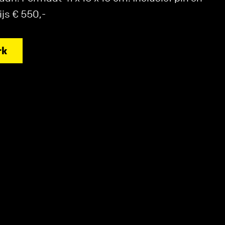
ijs € 550,-
rk