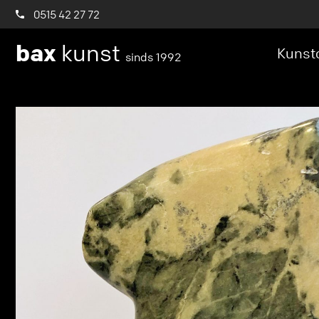
0515 42 27 72
bax
kunst
Kunstc
sinds 1992