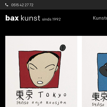
0515 42 27 72
bax
kunst
Kunstc
sinds 1992