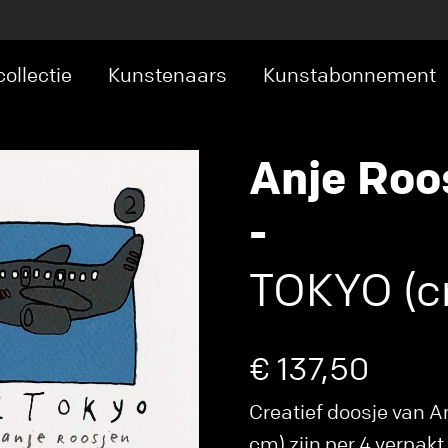
ollectie
Kunstenaars
Kunstabonnement
Anje Roo
-
TOKYO (cr
€ 137,50
Creatief doosje van An
cm) zijn per 4 verpakt