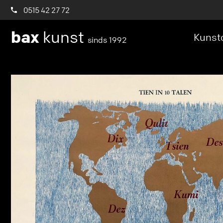
0515 42 27 72
bax
kunst
Kunstc
sinds 1992