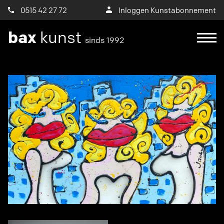
0515 42 27 72
Inloggen Kunstabonnement
bax
kunst
sinds 1992