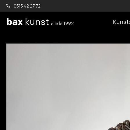
0515 42 27 72
bax
kunst
Kunstc
sinds 1992