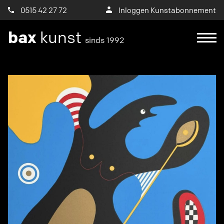
0515 42 27 72
Inloggen Kunstabonnement
bax
kunst
sinds 1992