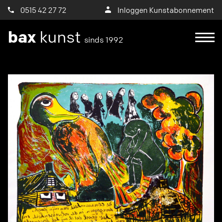
0515 42 27 72
Inloggen Kunstabonnement
bax
kunst
sinds 1992