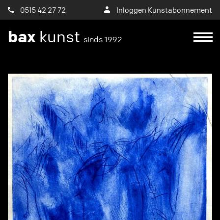
0515 42 27 72
Inloggen Kunstabonnement
bax
kunst
sinds 1992