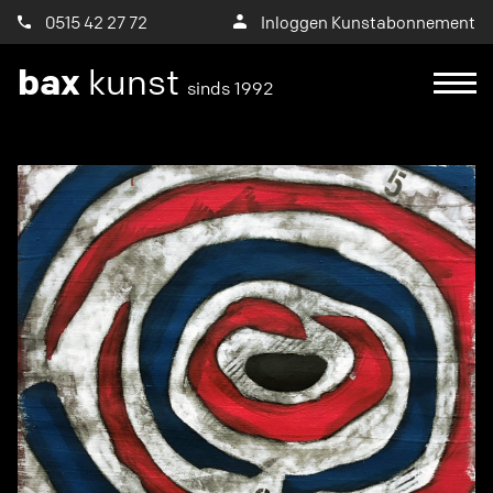
0515 42 27 72
Inloggen Kunstabonnement
bax
kunst
sinds 1992