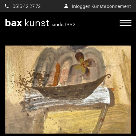
0515 42 27 72
Inloggen Kunstabonnement
bax
kunst
sinds 1992