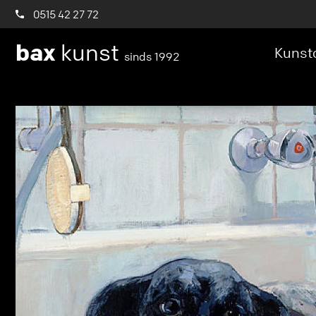
0515 42 27 72
bax
kunst
Kunstc
sinds 1992