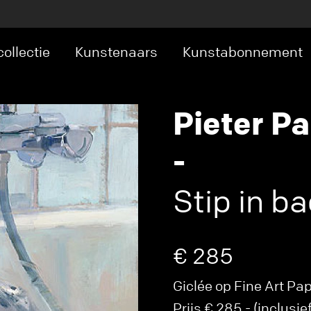
ollectie
Kunstenaars
Kunstabonnement
Pieter P
-
Stip in b
€ 285
Giclée op Fine Art Pa
Prijs € 285,- (inclusief 