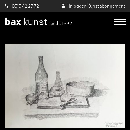
0515 42 27 72
Inloggen Kunstabonnement
bax
kunst
sinds 1992