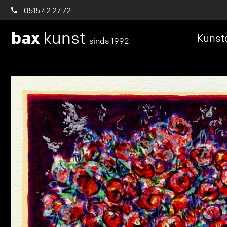
0515 42 27 72
bax
kunst
Kunstc
sinds 1992