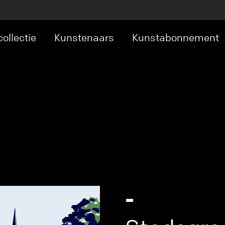
ollectie
Kunstenaars
Kunstabonnement
type bool in
/srv/users/baxkunst-2mdiyjs5gks/
neratesocials.php
on line
14
ct in
/srv/users/baxkunst-2mdiyjs5gks/apps/b
neratesocials.php
on line
14
-