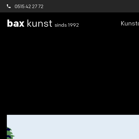
0515 42 27 72
bax
kunst
Kunstc
sinds 1992
Notice
: Trying to access array offset on value of 
content/themes/baxtheme/inc/socials/autoge
Notice
: Trying to get property 'name' of non-obje
content/themes/baxtheme/inc/socials/autoge