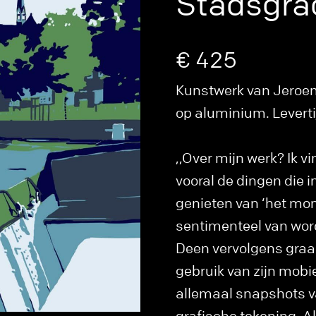
Stadsgra
€ 425
Kunstwerk van Jeroen
op aluminium. Levertij
,,Over mijn werk? Ik v
vooral de dingen die in
genieten van ‘het mom
sentimenteel van word
Deen vervolgens graag
gebruik van zijn mobiel
allemaal snapshots v
grafische tekening. A