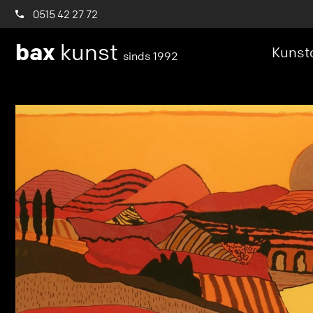
0515 42 27 72
bax
kunst
Kunstc
sinds 1992