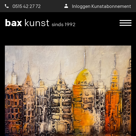
0515 42 27 72
Inloggen Kunstabonnement
bax
kunst
sinds 1992