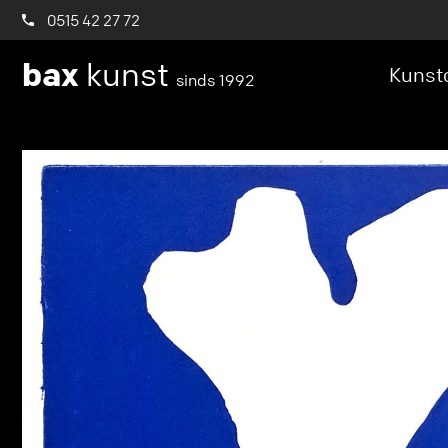
0515 42 27 72
bax
kunst
Kunstc
sinds 1992