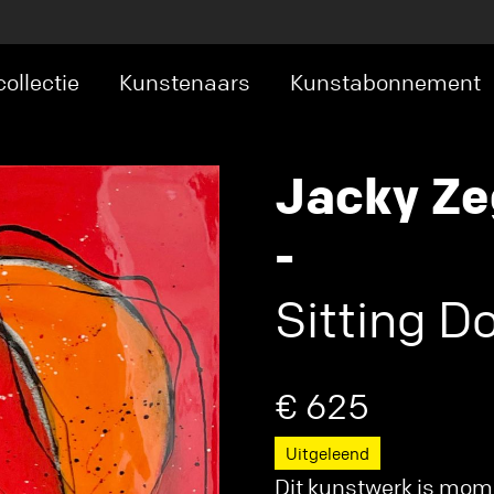
ollectie
Kunstenaars
Kunstabonnement
Jacky Ze
-
Sitting D
€ 625
Uitgeleend
Dit kunstwerk is mome