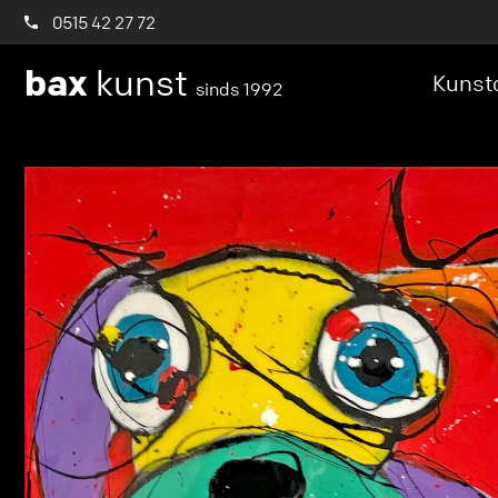
0515 42 27 72
bax
kunst
Kunstc
sinds 1992