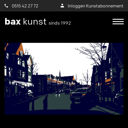
0515 42 27 72
Inloggen Kunstabonnement
bax
kunst
sinds 1992