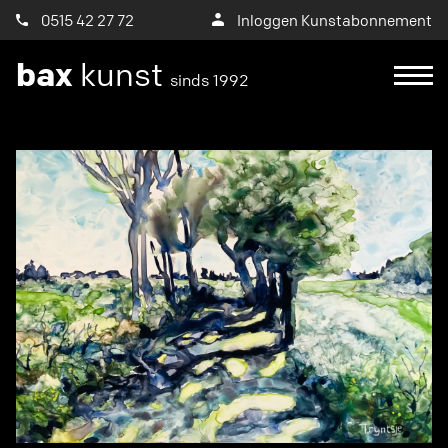
0515 42 27 72
Inloggen Kunstabonnement
bax
kunst
sinds 1992