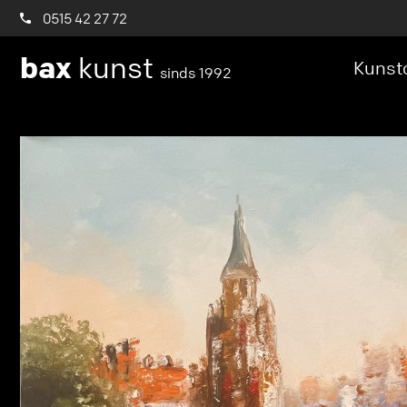
0515 42 27 72
bax
kunst
Kunstc
sinds 1992