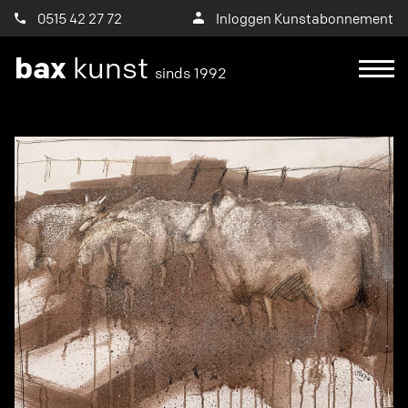
0515 42 27 72
Inloggen Kunstabonnement
bax
kunst
sinds 1992