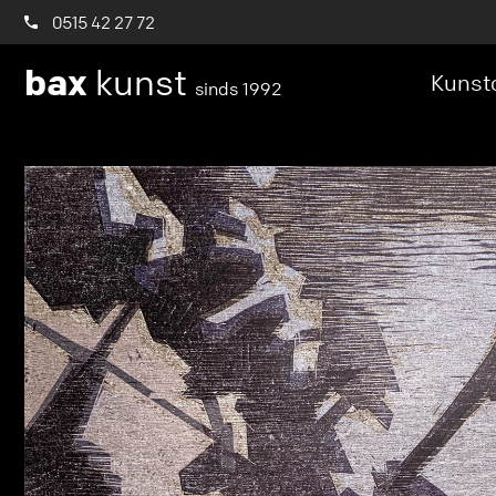
0515 42 27 72
bax
kunst
Kunstc
sinds 1992