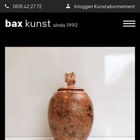
0515 42 27 72
Inloggen Kunstabonnement
bax
kunst
sinds 1992