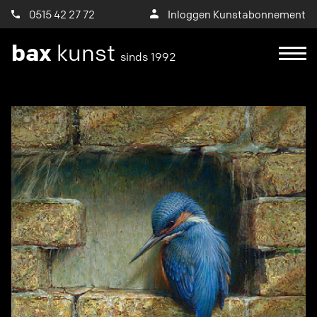
0515 42 27 72
Inloggen Kunstabonnement
bax
kunst
sinds 1992