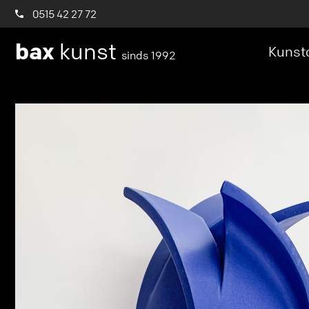
0515 42 27 72
bax
kunst
Kunstc
sinds 1992