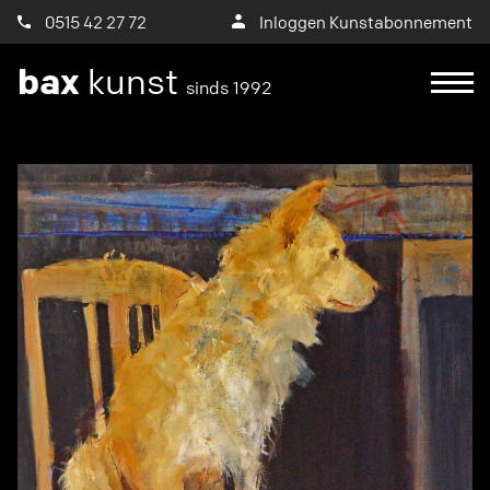
0515 42 27 72
Inloggen Kunstabonnement
bax
kunst
sinds 1992