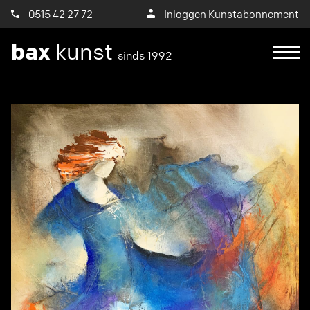
0515 42 27 72
Inloggen Kunstabonnement
bax
kunst
sinds 1992