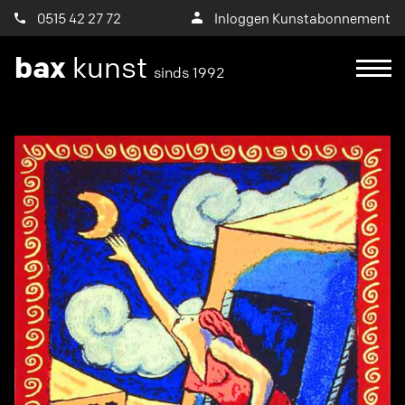
0515 42 27 72
Inloggen Kunstabonnement
bax
kunst
sinds 1992