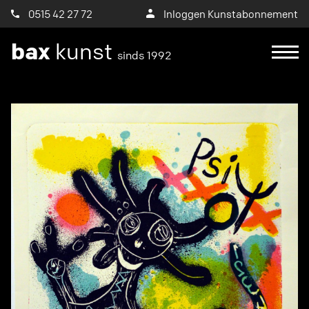
0515 42 27 72
Inloggen Kunstabonnement
bax
kunst
sinds 1992