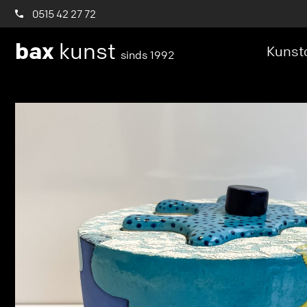
0515 42 27 72
bax
kunst
Kunstc
sinds 1992