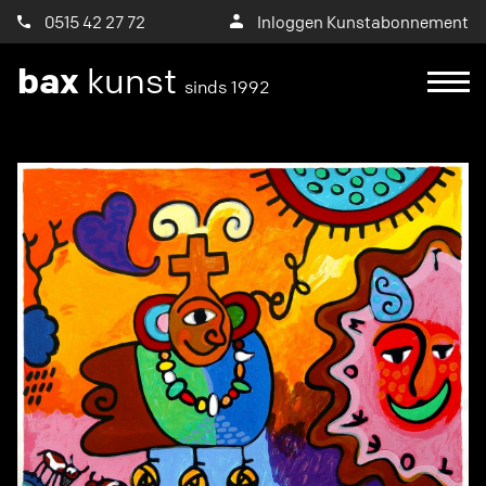
0515 42 27 72
Inloggen Kunstabonnement
bax
kunst
sinds 1992