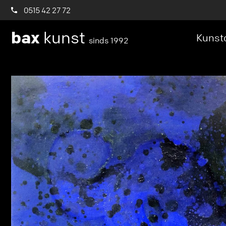
0515 42 27 72
bax
kunst
Kunstc
sinds 1992