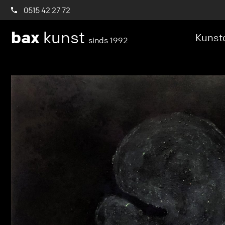
0515 42 27 72
bax
kunst
Kunstc
sinds 1992