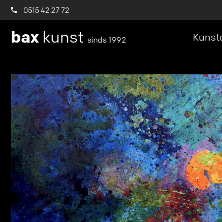
0515 42 27 72
bax
kunst
Kunstc
sinds 1992