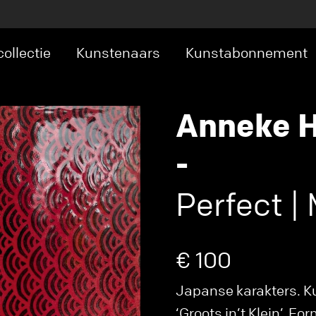
ollectie
Kunstenaars
Kunstabonnement
Anneke H
-
Perfect |
€ 100
Japanse karakters. K
‘Groots in’t Klein’. F