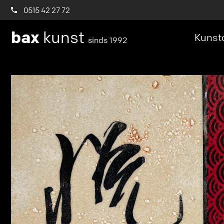
0515 42 27 72
bax
kunst
Kunstc
sinds 1992