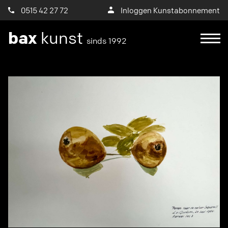
0515 42 27 72
Inloggen Kunstabonnement
bax
kunst
sinds 1992