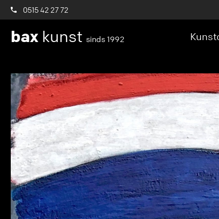
0515 42 27 72
bax
kunst
Kunstc
sinds 1992