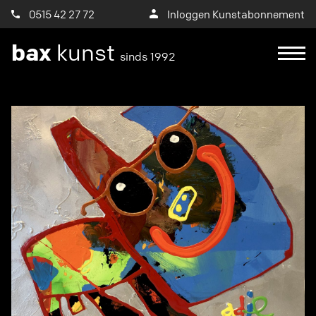
0515 42 27 72
Inloggen Kunstabonnement
bax
kunst
sinds 1992