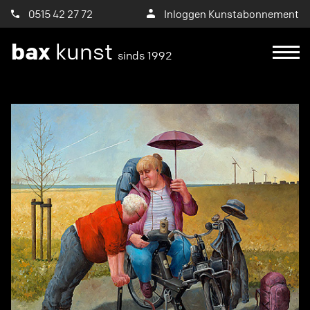
0515 42 27 72
Inloggen Kunstabonnement
bax
kunst
sinds 1992