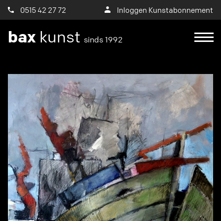
0515 42 27 72
Inloggen Kunstabonnement
bax
kunst
sinds 1992