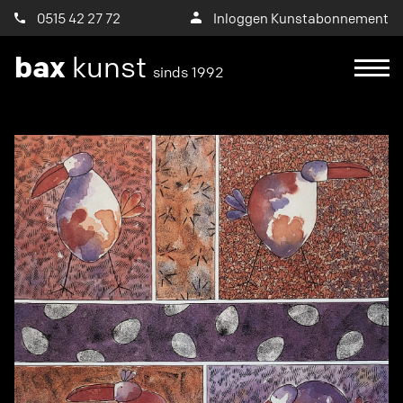
0515 42 27 72
Inloggen Kunstabonnement
bax
kunst
sinds 1992