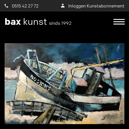
0515 42 27 72
Inloggen Kunstabonnement
bax
kunst
sinds 1992