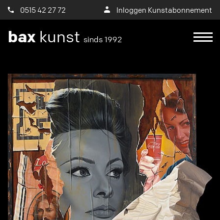
0515 42 27 72
Inloggen Kunstabonnement
bax
kunst
sinds 1992