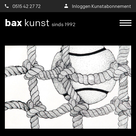
0515 42 27 72
Inloggen Kunstabonnement
bax
kunst
sinds 1992