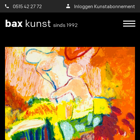
0515 42 27 72
Inloggen Kunstabonnement
bax
kunst
sinds 1992