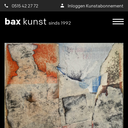
0515 42 27 72
Inloggen Kunstabonnement
bax
kunst
sinds 1992