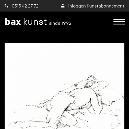
0515 42 27 72
Inloggen Kunstabonnement
bax
kunst
sinds 1992