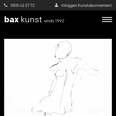
0515 42 27 72
Inloggen Kunstabonnement
bax
kunst
sinds 1992