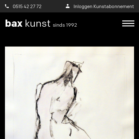
0515 42 27 72
Inloggen Kunstabonnement
bax
kunst
sinds 1992